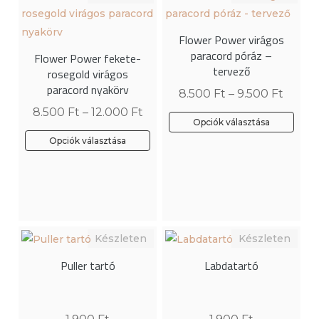
A
van.
változatok
A
Flower Power virágos
a
változatok
paracord póráz –
Flower Power fekete-
termékoldalon
a
tervező
rosegold virágos
választhatók
termékoldalon
paracord nyakörv
8.500
Ft
–
9.500
Ft
ki
választhatók
8.500
Ft
–
12.000
Ft
ki
Opciók választása
Ennek
Opciók választása
Ennek
a
a
terméknek
terméknek
több
több
variációja
variációja
van.
van.
A
Puller tartó
Labdatartó
A
változatok
változatok
a
a
termékoldalon