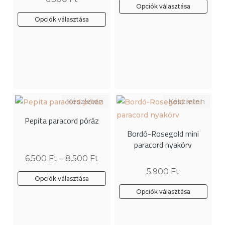
Opciók választása
Ennek
Opciók választása
a
terméknek
több
variációja
van.
A
változatok
Pepita paracord póráz
a
Bordó-Rosegold mini
termékoldalon
paracord nyakörv
választhatók
6.500
Ft
–
8.500
Ft
ki
5.900
Ft
Opciók választása
Ennek
Opciók választása
a
Ennek
terméknek
a