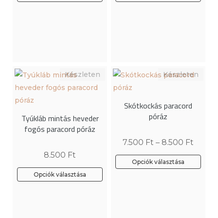
Skótkockás paracord
póráz
Tyúkláb mintás heveder
fogós paracord póráz
7.500
Ft
–
8.500
Ft
8.500
Ft
Opciók választása
Ennek
Opciók választása
Ennek
a
a
terméknek
terméknek
több