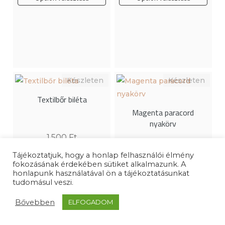
Ennek
Ennek
a
a
terméknek
terméknek
több
több
variációja
variációja
van.
van.
A
A
Textilbőr biléta
változatok
változatok
Magenta paracord
a
a
nyakörv
termékoldalon
termékoldalon
1.500
Ft
választhatók
választhatók
6.900
Ft
Tájékoztatjuk, hogy a honlap felhasználói élmény
ki
ki
Opciók választása
fokozásának érdekében sütiket alkalmazunk. A
Opciók választása
honlapunk használatával ön a tájékoztatásunkat
tudomásul veszi.
Bővebben
ELFOGADOM