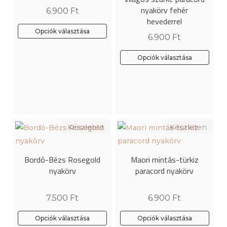
termékoldalon
nyakörv fehér
6.900
Ft
választhatók
hevederrel
ki
Opciók választása
6.900
Ft
Opciók választása
Bordó-Bézs Rosegold
Maori mintás-türkiz
nyakörv
paracord nyakörv
7.500
Ft
6.900
Ft
Opciók választása
Opciók választása