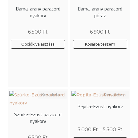
Barna-arany paracord
Barna-arany paracord
nyakörv
póráz
6.500
Ft
6.900
Ft
Opciók választása
Kosárba teszem
Pepita-Ezüst nyakörv
Szürke-Ezüst paracord
nyakörv
5.000
Ft
–
5.500
Ft
6.500
Ft