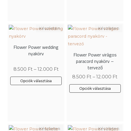
több
terméknek
variációja
több
van.
variációja
A
van.
változatok
A
a
változatok
Flower Power wedding
termékoldalon
a
nyakörv
Flower Power virágos
választhatók
termékoldalon
paracord nyakörv –
ki
választhatók
tervező
8.500
Ft
–
12.000
Ft
ki
8.500
Ft
–
12.000
Ft
Opciók választása
Ennek
Opciók választása
a
Ennek
terméknek
a
több
terméknek
variációja
több
van.
variációja