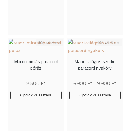
Maori mintás paracord
Maori-világos szürke
póráz
paracord nyakörv
8.500
Ft
6.900
Ft
–
9.900
Ft
Opciók választása
Opciók választása
Ennek
Ennek
a
a
terméknek
terméknek
több
több