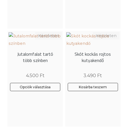
a
terméknek
több
variációja
van.
A
változatok
Jutalomfalat tartó
Skót kockás rojtos
a
több színben
kutyakendő
termékoldalon
választhatók
4.500
Ft
3.490
Ft
ki
Opciók választása
Kosárba teszem
Ennek
a
terméknek
több
variációja