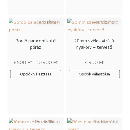
több
variációja
van.
A
változatok
Bordó paracord kötél
20mm széles vízálló
a
póráz
nyakörv – tervező
termékoldalon
választhatók
6.500
Ft
–
10.900
Ft
4.900
Ft
ki
Opciók választása
Opciók választása
Ennek
a
terméknek
több
variációja
van.
A