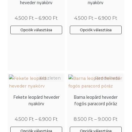
heveder nyakörv
nyakörv
termékoldalon
választhatók
4.500
Ft
–
6.900
Ft
4.500
Ft
–
6.900
Ft
ki
Opciók választása
Opciók választása
Ennek
Ennek
a
a
terméknek
terméknek
több
több
variációja
variációja
van.
van.
A
A
változatok
változatok
Fekete leopárd heveder
Barna leopárd heveder
a
a
nyakörv
fogós paracord póráz
termékoldalon
termékoldalon
választhatók
választhatók
4.500
Ft
–
6.900
Ft
8.500
Ft
–
9.000
Ft
ki
ki
Opciók választása
Opciók választása