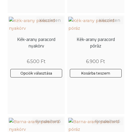
variációja
van.
A
változatok
a
Kék-arany paracord
Kék-arany paracord
termékoldalon
nyakörv
póráz
választhatók
ki
6.500
Ft
6.900
Ft
Opciók választása
Kosárba teszem