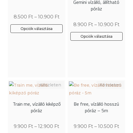
Gemini vízálló, állítható
a
póráz
termékoldalon
8.500
Ft
–
10.900
Ft
választhatók
8.900
Ft
–
10.900
Ft
ki
Opciók választása
Ennek
Opciók választása
a
Ennek
terméknek
a
több
terméknek
variációja
több
van.
variációja
A
van.
változatok
A
a
változatok
Train me, vízálló kiképző
Be free, vízálló hosszú
termékoldalon
a
póráz
póráz – 5m
választhatók
termékoldalon
ki
választhatók
9.900
Ft
–
12.900
Ft
9.900
Ft
–
10.500
Ft
ki