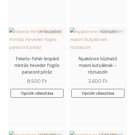
terméknek
terméknek
több
több
variációja
variációja
van.
van.
A
A
változatok
változatok
a
a
Fekete-fehér leopárd
Nyakörvre húzható
termékoldalon
termékoldalon
mintás heveder fogós
masni kutyáknak –
választhatók
választhatók
paracord póráz
rózsaszín
ki
ki
8.500
Ft
3.600
Ft
Opciók választása
Opciók választása
Ennek
Ennek
a
a
terméknek
terméknek
több
több
variációja
variációja