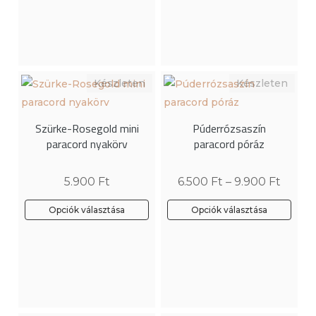
a
terméknek
több
variációja
van.
A
változatok
Szürke-Rosegold mini
Púderrózsaszín
a
paracord nyakörv
paracord póráz
termékoldalon
választhatók
5.900
Ft
6.500
Ft
–
9.900
Ft
ki
Opciók választása
Opciók választása
Ennek
Ennek
a
a
terméknek
terméknek
több
több
variációja
variációja