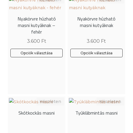
van.
van.
A
A
Nyakörvre húzható
Nyakörvre húzható
változatok
változatok
masni kutyáknak –
masni kutyáknak
a
a
fehér
termékoldalon
termékoldalon
3.600
Ft
3.600
Ft
választhatók
választhatók
ki
ki
Opciók választása
Opciók választása
Ennek
Ennek
a
a
terméknek
terméknek
több
több
variációja
variációja
van.
van.
A
A
Skótkockás masni
Tyúklábmintás masni
változatok
változatok
a
a
termékoldalon
termékoldalon