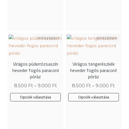
terméknek
terméknek
több
több
variációja
variációja
van.
van.
A
A
változatok
változatok
a
a
termékoldalon
termékoldalon
Virágos púderrózsaszín
Virágos tengerészkék
választhatók
választhatók
heveder fogós paracord
heveder fogós paracord
ki
ki
póráz
póráz
8.500
Ft
–
9.000
Ft
8.500
Ft
–
9.000
Ft
Opciók választása
Opciók választása
Ennek
Ennek
a
a
terméknek
terméknek
több
több