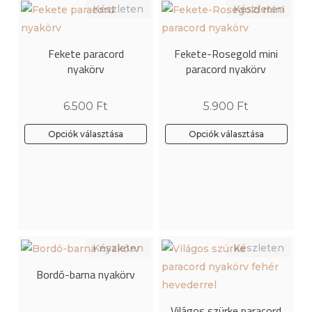
van.
van.
A
A
változatok
változatok
Fekete paracord
Fekete-Rosegold mini
a
a
nyakörv
paracord nyakörv
termékoldalon
termékoldalon
választhatók
választhatók
6.500
Ft
5.900
Ft
ki
ki
Opciók választása
Opciók választása
Ennek
a
terméknek
több
variációja
van.
A
Bordó-barna nyakörv
változatok
a
Világos szürke paracord