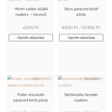
változatok
16mm széles vízálló
Bézs paracord kötél
a
nyakörv – tervező
póráz
termékoldalon
választhatók
4.500
Ft
6.500
Ft
–
10.900
Ft
ki
Opciók választása
Opciók választása
Ennek
a
terméknek
több
variációja
van.
A
változatok
Púder rózsaszín
Skótkockás heveder
a
paracord kötél póráz
nyakörv
termékoldalon
választhatók