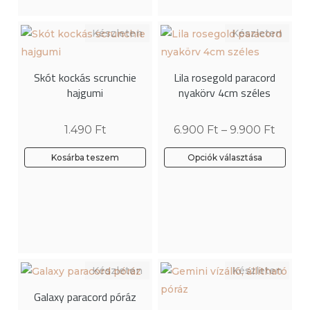
több
variációja
variációja
van.
van.
A
A
változatok
Skót kockás scrunchie
Lila rosegold paracord
változatok
a
hajgumi
nyakörv 4cm széles
a
termékoldalon
termékoldalon
választhatók
1.490
Ft
6.900
Ft
–
9.900
Ft
választhatók
ki
ki
Kosárba teszem
Opciók választása
Ennek
a
terméknek
több
variációja
van.
A
Galaxy paracord póráz
változatok