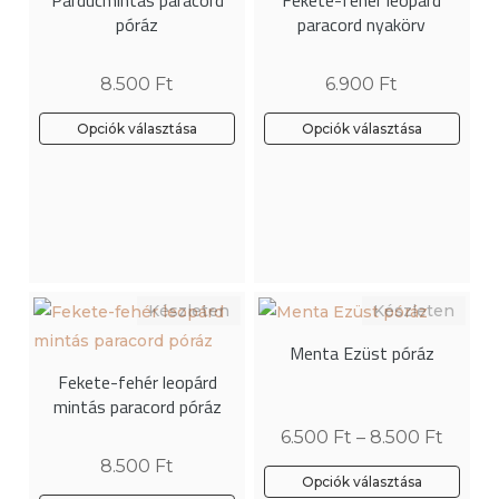
Párducmintás paracord
Fekete-fehér leopárd
póráz
paracord nyakörv
8.500
Ft
6.900
Ft
Opciók választása
Opciók választása
Ennek
a
terméknek
több
variációja
van.
A
Menta Ezüst póráz
változatok
Fekete-fehér leopárd
a
mintás paracord póráz
termékoldalon
6.500
Ft
–
8.500
Ft
választhatók
8.500
Ft
ki
Opciók választása