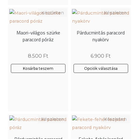
variációja
variációja
van.
van.
A
A
változatok
változatok
Maori-világos szürke
Párducmintás paracord
a
a
paracord póráz
nyakörv
termékoldalon
termékoldalon
választhatók
választhatók
8.500
Ft
6.900
Ft
ki
ki
Kosárba teszem
Opciók választása