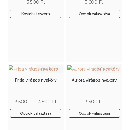
3.500
Ft
3.600
Ft
választhatók
választhatók
ki
ki
Kosárba teszem
Opciók választása
Ennek
a
terméknek
több
variációja
van.
A
változatok
Frida virágos nyakörv
Aurora virágos nyakörv
a
termékoldalon
választhatók
3.500
Ft
–
4.500
Ft
3.500
Ft
ki
Opciók választása
Opciók választása
Ennek
Ennek
a
a