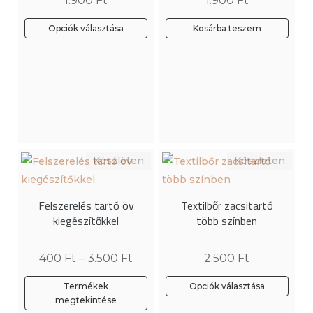
1.900
Ft
1.900
Ft
termékoldalon
választhatók
választhatók
ki
Opciók választása
Kosárba teszem
ki
Ennek
a
terméknek
több
variációja
van.
A
változatok
a
Felszerelés tartó öv
Textilbőr zacsitartó
termékoldalon
kiegészítőkkel
több színben
választhatók
ki
400
Ft
–
3.500
Ft
2.500
Ft
Termékek
Opciók választása
megtekintése
Ennek