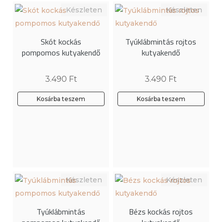
van.
A
változatok
Skót kockás
Tyúklábmintás rojtos
a
pompomos kutyakendő
kutyakendő
termékoldalon
választhatók
3.490
Ft
3.490
Ft
ki
Kosárba teszem
Kosárba teszem
Tyúklábmintás
Bézs kockás rojtos