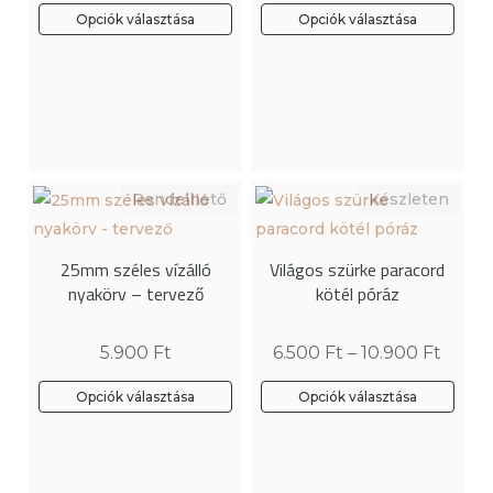
Opciók választása
Opciók választása
Ennek
Ennek
a
a
terméknek
terméknek
több
több
variációja
variációja
van.
van.
A
A
változatok
változatok
25mm széles vízálló
Világos szürke paracord
a
a
nyakörv – tervező
kötél póráz
termékoldalon
termékoldalon
választhatók
választhatók
5.900
Ft
6.500
Ft
–
10.900
Ft
ki
ki
Opciók választása
Opciók választása
Ennek
a
terméknek