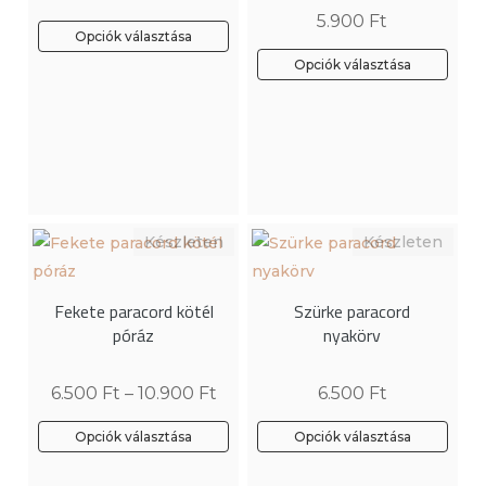
5.900
Ft
Opciók választása
Opciók választása
Ennek
a
terméknek
több
variációja
van.
A
változatok
Fekete paracord kötél
Szürke paracord
a
póráz
nyakörv
termékoldalon
választhatók
6.500
Ft
–
10.900
Ft
6.500
Ft
ki
Opciók választása
Opciók választása
Ennek