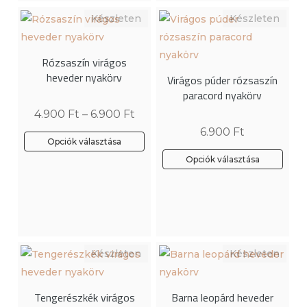
variációja
variációja
van.
van.
A
A
Rózsaszín virágos
változatok
változatok
heveder nyakörv
Virágos púder rózsaszín
a
a
paracord nyakörv
termékoldalon
termékoldalon
4.900
Ft
–
6.900
Ft
választhatók
választhatók
6.900
Ft
ki
ki
Opciók választása
Ennek
Opciók választása
a
terméknek
több
variációja
van.
A
változatok
Tengerészkék virágos
Barna leopárd heveder
a