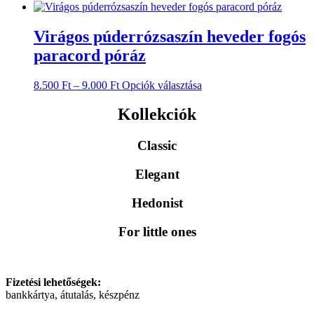
Virágos púderrózsaszín heveder fogós
paracord póráz
Ennek
8.500
Ft
–
9.000
Ft
Opciók választása
a
terméknek
Kollekciók
több
variációja
Classic
van.
A
változatok
Elegant
a
termékoldalon
Hedonist
választhatók
ki
For little ones
Fizetési lehetőségek:
bankkártya, átutalás, készpénz