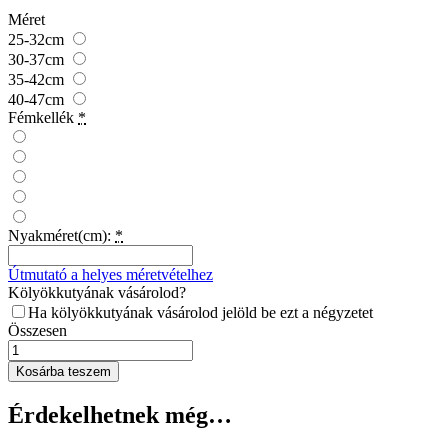
Méret
25-32cm
30-37cm
35-42cm
40-47cm
Fémkellék
*
Nyakméret(cm):
*
Útmutató a helyes méretvételhez
Kölyökkutyának vásárolod?
Ha kölyökkutyának vásárolod jelöld be ezt a négyzetet
Összesen
Virágos
púder
Kosárba teszem
rózsaszín
paracord
Érdekelhetnek még…
nyakörv
mennyiség