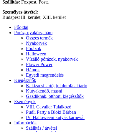
Szállítás:
Foxpost, Posta
Személyes átvétel:
Budapest III. kerület, XIII. kerület
Főoldal
Póráz, nyakörv, hám
Összes termék
Nyakörvek
Pórázok
Halloween
Vízálló pórázok, nyakörvek
Flower Power
Hámok
Egyedi megrendelés
Kiegészítők
Kakizacsi tartó, jutalomfalat tartó
Kutyakendő, masni
Gazdiknak, otthoni kiegészítők
Események
VIII. Cavalier Találkozó
Pudli Party a Blöki Bárban
IV. Halloweeni kutyás karnevál
Információk
Szállítás / átvétel