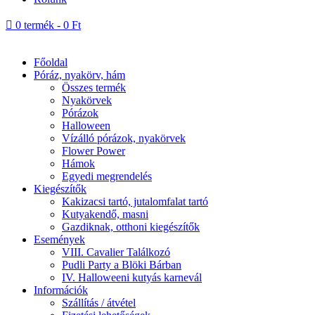

0 termék
-
0
Ft
Főoldal
Póráz, nyakörv, hám
Összes termék
Nyakörvek
Pórázok
Halloween
Vízálló pórázok, nyakörvek
Flower Power
Hámok
Egyedi megrendelés
Kiegészítők
Kakizacsi tartó, jutalomfalat tartó
Kutyakendő, masni
Gazdiknak, otthoni kiegészítők
Események
VIII. Cavalier Találkozó
Pudli Party a Blöki Bárban
IV. Halloweeni kutyás karnevál
Információk
Szállítás / átvétel