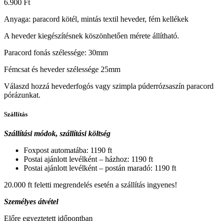
6.900
Ft
Anyaga: paracord kötél, mintás textil heveder, fém kellékek
A heveder kiegészítésnek köszönhetően mérete állítható.
Paracord fonás szélessége: 30mm
Fémcsat és heveder szélessége 25mm
Válaszd hozzá hevederfogós vagy szimpla púderrózsaszín paracord
pórázunkat.
Szállítás
Szállítási módok, szállítási költség
Foxpost automatába: 1190 ft
Postai ajánlott levélként – házhoz: 1190 ft
Postai ajánlott levélként – postán maradó: 1190 ft
20.000 ft feletti megrendelés esetén a szállítás ingyenes!
Személyes átvétel
Előre egyeztetett időpontban