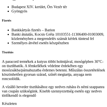
Budapest XIV. kerület, Örs Vezér tér
Gyöngyös
Fizetés
Bankkártyás fizetés – Barion
Banki átutalás, Kocsis Gréta 10103551-11306400-01003009,
közleményben a megrendelés számát kérlek tüntesd fel
Személyes átvétel esetén készpénzben
Tisztítás
A paracord termékek a kutyus többi holmijával, mosógépben 30°C-
on tisztíthatók. A fémkellékek védelme érdekében egy
mosózsákba/párnahuzatba érdemes betenni. Műszálas összetételének
köszönhetően gyorsan szárad, színét megtartja, anyaga nem
roncsolódik.
A vízálló heveder tisztításához egy nedves ruhára és némi szappanra
van csupán szükségünk. Kisebb szennyezettség esetén egy nedves
törlőkendő is elegendő
Készleten