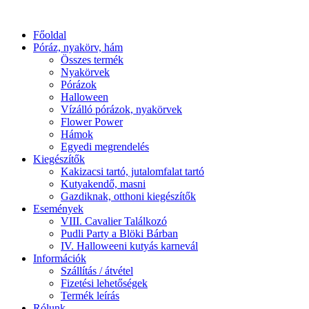
Főoldal
Póráz, nyakörv, hám
Összes termék
Nyakörvek
Pórázok
Halloween
Vízálló pórázok, nyakörvek
Flower Power
Hámok
Egyedi megrendelés
Kiegészítők
Kakizacsi tartó, jutalomfalat tartó
Kutyakendő, masni
Gazdiknak, otthoni kiegészítők
Események
VIII. Cavalier Találkozó
Pudli Party a Blöki Bárban
IV. Halloweeni kutyás karnevál
Információk
Szállítás / átvétel
Fizetési lehetőségek
Termék leírás
Rólunk