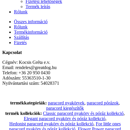
Fizetési lehetőségek
Termék leírás
Rólunk
Összes információ
Rólunk
Termékinformáció
Szállítás
Fizetés
Kapcsolat
Cégnév: Kocsis Gréta e.v.
Email: rendeles@greatdog.hu
Telefon: +36 20 950 0430
Adószám: 55363510-1-30
Nyilvántartási szám: 54028371
termékkategóriák:
paracord nyakörvek
,
paracord pórázok
,
paracord kiegészítők
termék kollekciók:
Classic paracord nyakörv és póráz kollekció
,
Elegant paracord nyakörv és póráz kollekció
,
Hedonist paracord nyakörv és póráz kollekció
,
For little ones
paracord nyakörv és póráz kollekció
,
Flower Power paracord