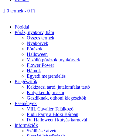

0 termék
-
0
Ft
Főoldal
Póráz, nyakörv, hám
Összes termék
Nyakörvek
Pórázok
Halloween
Vízálló pórázok, nyakörvek
Flower Power
Hámok
Egyedi megrendelés
Kiegészítők
Kakizacsi tartó, jutalomfalat tartó
Kutyakendő, masni
Gazdiknak, otthoni kiegészítők
Események
VIII. Cavalier Találkozó
Pudli Party a Blöki Bárban
IV. Halloweeni kutyás karnevál
Információk
Szállítás / átvétel