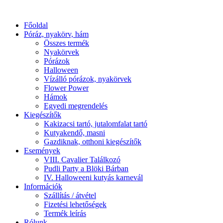
Főoldal
Póráz, nyakörv, hám
Összes termék
Nyakörvek
Pórázok
Halloween
Vízálló pórázok, nyakörvek
Flower Power
Hámok
Egyedi megrendelés
Kiegészítők
Kakizacsi tartó, jutalomfalat tartó
Kutyakendő, masni
Gazdiknak, otthoni kiegészítők
Események
VIII. Cavalier Találkozó
Pudli Party a Blöki Bárban
IV. Halloweeni kutyás karnevál
Információk
Szállítás / átvétel
Fizetési lehetőségek
Termék leírás
Rólunk