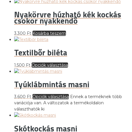
Nyakörvre húzható kék kockás
csokor nyakkendő
3.300
Ft
Kosárba teszem
Textilbőr biléta
1.500
Ft
Opciók választása
Tyúklábmintás masni
3.600
Ft
Opciók választása
Ennek a terméknek több
variációja van. A változatok a termékoldalon
választhatók ki
Skótkockás masni