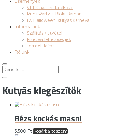
Események
VIII. Cavalier Találkozó
Pudli Party a Blöki Bárban
IV. Halloweeni kutyás karnevál
Információk
Szállítás / átvétel
Fizetési lehetőségek
Termék leírás
Rólunk
Kutyás kiegészítők
Bézs kockás masni
3.500
Ft
Kosárba teszem