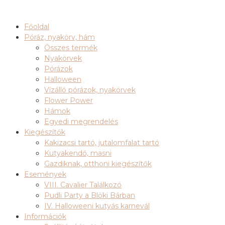
Főoldal
Póráz, nyakörv, hám
Összes termék
Nyakörvek
Pórázok
Halloween
Vízálló pórázok, nyakörvek
Flower Power
Hámok
Egyedi megrendelés
Kiegészítők
Kakizacsi tartó, jutalomfalat tartó
Kutyakendő, masni
Gazdiknak, otthoni kiegészítők
Események
VIII. Cavalier Találkozó
Pudli Party a Blöki Bárban
IV. Halloweeni kutyás karnevál
Információk