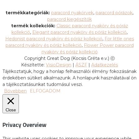
termékkategóriák:
paracord nyakörvek
,
paracord pórázok
,
paracord kiegészítők
termék kollekciók:
Classic paracord nyakörv és póráz
kollekció
,
Elegant paracord nyakörv és póráz kollekció
,
Hedonist paracord nyakörv és póráz kollekció
,
For little ones
paracord nyakörv és póráz kollekció
,
Flower Power paracord
nyakörv és póráz kollekció
Copyright Great Dog (Kocsis Gréta e.v.) ⓒ
Készítette:
VisioDesign
|
ÁSZF
|
Adatkezelés
Tájékoztatjuk, hogy a honlap felhasználói élmény fokozásának
érdekében sütiket alkalmazunk. A honlapunk használatával ön
a tájékoztatásunkat tudomásul veszi.
Bővebben
ELFOGADOM
Close
Privacy Overview
This website uses cookies to improve your experience while