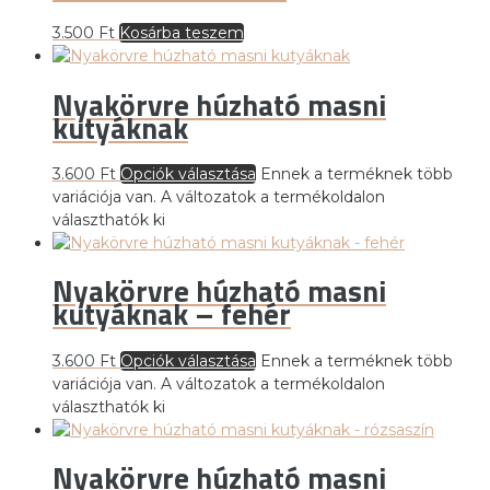
3.500
Ft
Kosárba teszem
Nyakörvre húzható masni
kutyáknak
3.600
Ft
Opciók választása
Ennek a terméknek több
variációja van. A változatok a termékoldalon
választhatók ki
Nyakörvre húzható masni
kutyáknak – fehér
3.600
Ft
Opciók választása
Ennek a terméknek több
variációja van. A változatok a termékoldalon
választhatók ki
Nyakörvre húzható masni