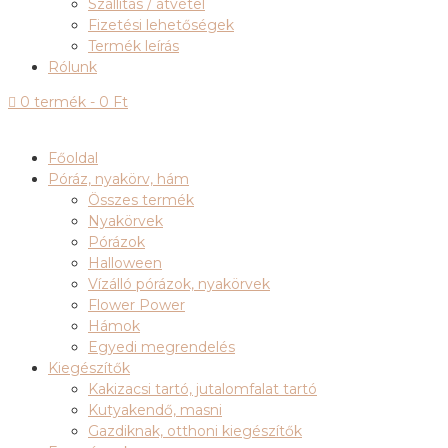
Szállítás / átvétel
Fizetési lehetőségek
Termék leírás
Rólunk

0 termék
-
0
Ft
Főoldal
Póráz, nyakörv, hám
Összes termék
Nyakörvek
Pórázok
Halloween
Vízálló pórázok, nyakörvek
Flower Power
Hámok
Egyedi megrendelés
Kiegészítők
Kakizacsi tartó, jutalomfalat tartó
Kutyakendő, masni
Gazdiknak, otthoni kiegészítők