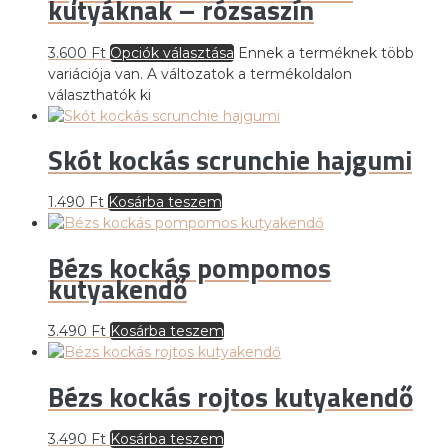
kutyáknak – rózsaszín
3.600
Ft
Opciók választása
Ennek a terméknek több
variációja van. A változatok a termékoldalon
választhatók ki
Skót kockás scrunchie hajgumi
1.490
Ft
Kosárba teszem
Bézs kockás pompomos
kutyakendő
3.490
Ft
Kosárba teszem
Bézs kockás rojtos kutyakendő
3.490
Ft
Kosárba teszem