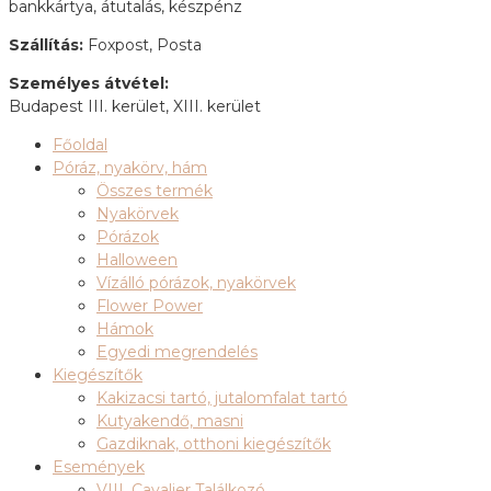
bankkártya, átutalás, készpénz
Szállítás:
Foxpost, Posta
Személyes átvétel:
Budapest III. kerület, XIII. kerület
Főoldal
Póráz, nyakörv, hám
Összes termék
Nyakörvek
Pórázok
Halloween
Vízálló pórázok, nyakörvek
Flower Power
Hámok
Egyedi megrendelés
Kiegészítők
Kakizacsi tartó, jutalomfalat tartó
Kutyakendő, masni
Gazdiknak, otthoni kiegészítők
Események
VIII. Cavalier Találkozó