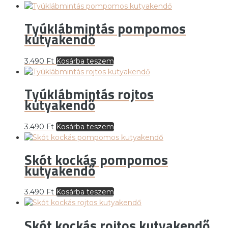
Tyúklábmintás pompomos
kutyakendő
3.490
Ft
Kosárba teszem
Tyúklábmintás rojtos
kutyakendő
3.490
Ft
Kosárba teszem
Skót kockás pompomos
kutyakendő
3.490
Ft
Kosárba teszem
Skót kockás rojtos kutyakendő