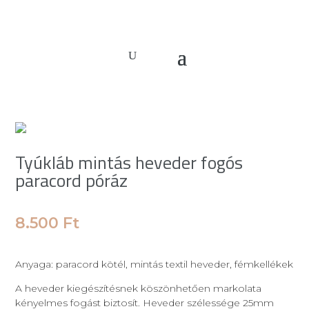
Tyúkláb mintás heveder fogós
paracord póráz
8.500
Ft
Anyaga: paracord kötél, mintás textil heveder, fémkellékek
A heveder kiegészítésnek köszönhetően markolata
kényelmes fogást biztosít. Heveder szélessége 25mm