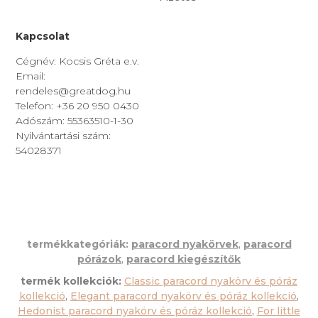
Kapcsolat
Cégnév: Kocsis Gréta e.v.
Email:
rendeles@greatdog.hu
Telefon: +36 20 950 0430
Adószám: 55363510-1-30
Nyilvántartási szám:
54028371
termékkategóriák:
paracord nyakörvek
,
paracord
pórázok
,
paracord kiegészítők
termék kollekciók:
Classic paracord nyakörv és póráz
kollekció
,
Elegant paracord nyakörv és póráz kollekció
,
Hedonist paracord nyakörv és póráz kollekció
,
For little