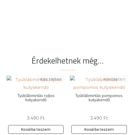
paracord
póráz
mennyiség
Érdekelhetnek még…
Tyúklábmintás rojtos
Tyúklábmintás pompomos
kutyakendő
kutyakendő
3.490
Ft
3.490
Ft
Kosárba teszem
Kosárba teszem