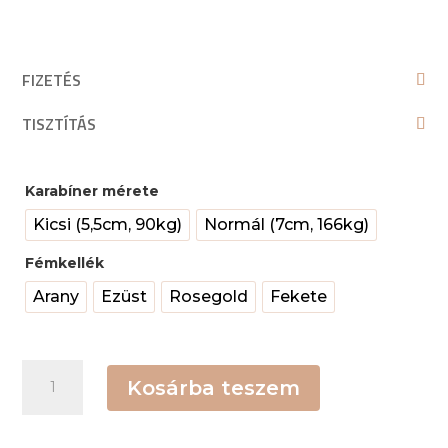
FIZETÉS
TISZTÍTÁS
Karabíner mérete
Kicsi (5,5cm, 90kg)
Normál (7cm, 166kg)
Fémkellék
Arany
Ezüst
Rosegold
Fekete
Tyúkláb
Kosárba teszem
mintás
heveder
fogós