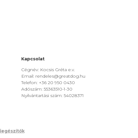
Kapcsolat
Cégnév: Kocsis Gréta e.v.
Email: rendeles@greatdog.hu
Telefon: +36 20 950 0430
Adószám: 55363510-1-30
Nyilvántartási szám: 54028371
iegészítők