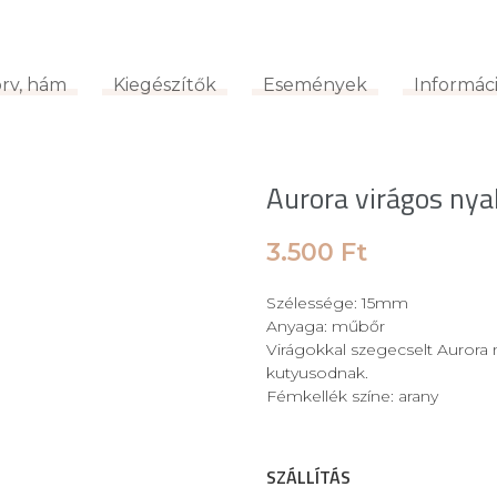
körv, hám
Kiegészítők
Események
Informá
örv, hám
Kiegészítők
Események
Informác
Rólunk
Aurora virágos nya
3.500
Ft
Szélessége: 15mm
Anyaga: műbőr
Virágokkal szegecselt Aurora 
kutyusodnak.
Fémkellék színe: arany
SZÁLLÍTÁS