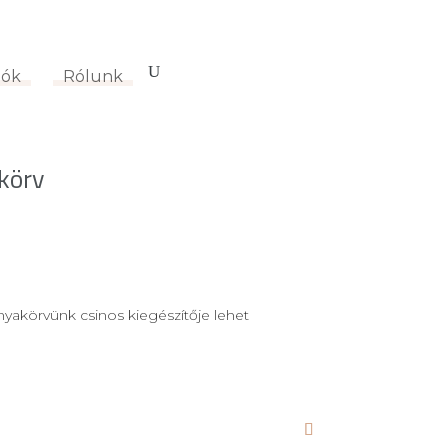
ciók
0 termék
-
0
Ft
iók
Rólunk
körv
nyakörvünk csinos kiegészítője lehet