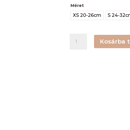
Méret
XS 20-26cm
S 24-32
Aurora
Kosárba 
virágos
nyakörv
mennyiség