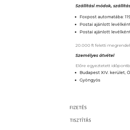
Szállítási módok, szállítá
Foxpost automatába: 119
Postai ajánlott levélként
Postai ajánlott levélkén
20.000 ft feletti megrendel
Személyes átvétel
Előre egyeztetett időpont
Budapest XIV. kerület, Ö
Gyöngyös
FIZETÉS
TISZTÍTÁS