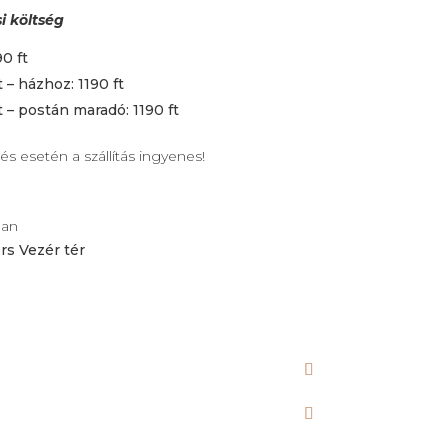
si költség
0 ft
 – házhoz: 1190 ft
t – postán maradó: 1190 ft
és esetén a szállítás ingyenes!
ban
rs Vezér tér