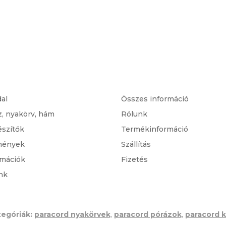
dal
Összes információ
z, nyakörv, hám
Rólunk
észítők
Termékinformáció
mények
Szállítás
rmációk
Fizetés
nk
egóriák:
paracord nyakörvek
,
paracord pórázok
,
paracord k