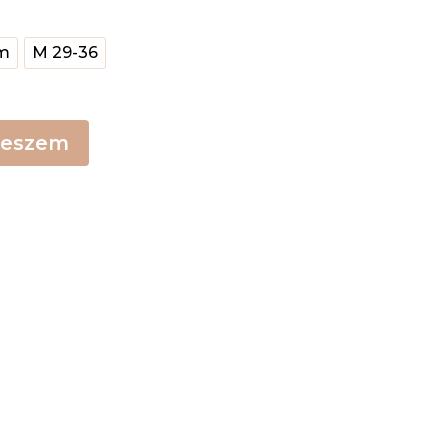
cm
M 29-36
teszem