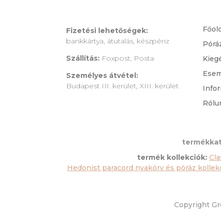
Főol
Fizetési lehetőségek:
bankkártya, átutalás, készpénz
Pórá
Szállítás:
Foxpost, Posta
Kieg
Ese
Személyes átvétel:
Budapest III. kerület, XIII. kerület
Info
Rólu
termékkat
termék kollekciók:
Cla
Hedonist paracord nyakörv és póráz kollek
Copyright Gre