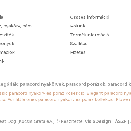
dal
Összes információ
z, nyakörv, hám
Rólunk
észítők
Termékinformáció
mények
Szállítás
rmációk
Fizetés
nk
egóriák:
paracord nyakörvek
,
paracord pórázok
,
paracord k
ssic paracord nyakörv és póráz kollekció
,
Elegant paracord nya
ció
,
For little ones paracord nyakörv és póráz kollekció
,
Flower
at Dog (Kocsis Gréta e.v.) ⓒ Készítette:
VisioDesign
|
ÁSZF
|