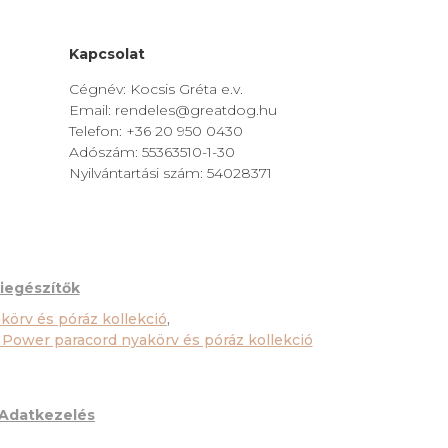
Kapcsolat
Cégnév: Kocsis Gréta e.v.
Email: rendeles@greatdog.hu
Telefon: +36 20 950 0430
Adószám: 55363510-1-30
Nyilvántartási szám: 54028371
iegészítők
körv és póráz kollekció
,
 Power paracord nyakörv és póráz kollekció
Adatkezelés