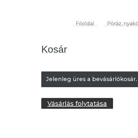
Főoldal
Póráz, nya
Főoldal
Póráz, nyak
Kosár
Jelenleg üres a bevásárlókosár.
Vásárlás folytatása