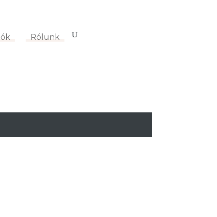
ciók
0 termék
-
0
Ft
iók
Rólunk