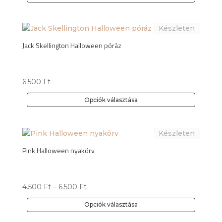
termékoldalon
Ennek
választhatók
a
ki
terméknek
több
Jack Skellington Halloween póráz
variációja
van.
A
6.500
Ft
változatok
a
Opciók választása
termékoldalon
Ennek
választhatók
a
ki
terméknek
több
Pink Halloween nyakörv
variációja
van.
A
4.500
Ft
–
6.500
Ft
változatok
a
Opciók választása
termékoldalon
Ennek