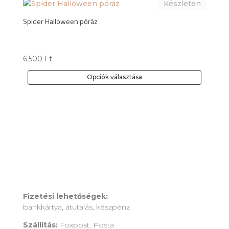
ki
terméknek
több
Spider Halloween póráz
variációja
van.
A
6.500
Ft
változatok
a
Opciók választása
termékoldalon
Ennek
választhatók
a
ki
terméknek
több
variációja
van.
A
változatok
a
termékoldalon
Fizetési lehetőségek:
bankkártya, átutalás, készpénz
választhatók
ki
Szállítás:
Foxpost, Posta