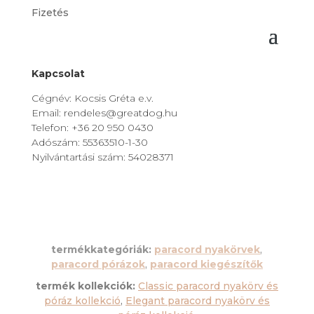
Fizetés
Kapcsolat
Cégnév: Kocsis Gréta e.v.
Email: rendeles@greatdog.hu
Telefon: +36 20 950 0430
Adószám: 55363510-1-30
Nyilvántartási szám: 54028371
termékkategóriák:
paracord nyakörvek
,
paracord pórázok
,
paracord kiegészítők
termék kollekciók:
Classic paracord nyakörv és
póráz kollekció
,
Elegant paracord nyakörv és