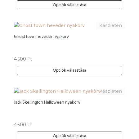
Opciók választása
Ennek
a
terméknek
több
Ghost town heveder nyakörv
variációja
van.
A
4.500
Ft
változatok
a
Opciók választása
termékoldalon
Ennek
választhatók
a
ki
terméknek
több
Jack Skellington Halloween nyakörv
variációja
van.
A
4.500
Ft
változatok
a
Opciók választása