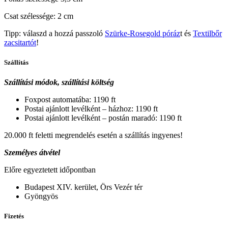
Csat szélessége: 2 cm
Tipp: válaszd a hozzá passzoló
Szürke-Rosegold póráz
t és
Textilbőr
zacsitartót
!
Szállítás
Szállítási módok, szállítási költség
Foxpost automatába: 1190 ft
Postai ajánlott levélként – házhoz: 1190 ft
Postai ajánlott levélként – postán maradó: 1190 ft
20.000 ft feletti megrendelés esetén a szállítás ingyenes!
Személyes átvétel
Előre egyeztetett időpontban
Budapest XIV. kerület, Örs Vezér tér
Gyöngyös
Fizetés