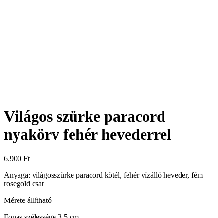
Világos szürke paracord
nyakörv fehér hevederrel
6.900
Ft
Anyaga: világosszürke paracord kötél, fehér vízálló heveder, fém
rosegold csat
Mérete állítható
Fonás szélessége 3,5 cm