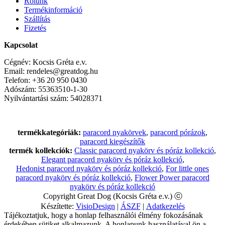
Rólunk
Termékinformáció
Szállítás
Fizetés
Kapcsolat
Cégnév: Kocsis Gréta e.v.
Email: rendeles@greatdog.hu
Telefon: +36 20 950 0430
Adószám: 55363510-1-30
Nyilvántartási szám: 54028371
termékkategóriák:
paracord nyakörvek
,
paracord pórázok
,
paracord kiegészítők
termék kollekciók:
Classic paracord nyakörv és póráz kollekció
,
Elegant paracord nyakörv és póráz kollekció
,
Hedonist paracord nyakörv és póráz kollekció
,
For little ones
paracord nyakörv és póráz kollekció
,
Flower Power paracord
nyakörv és póráz kollekció
Copyright Great Dog (Kocsis Gréta e.v.) ⓒ
Készítette:
VisioDesign
|
ÁSZF
|
Adatkezelés
Tájékoztatjuk, hogy a honlap felhasználói élmény fokozásának
érdekében sütiket alkalmazunk. A honlapunk használatával ön a