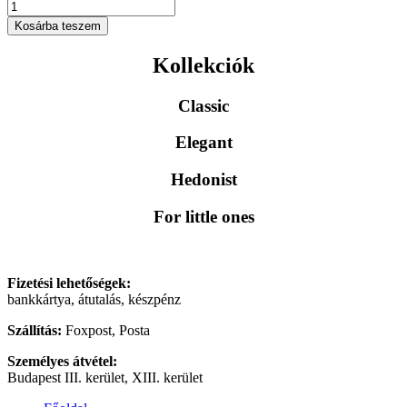
Világos
szürke
Kosárba teszem
paracord
nyakörv
Kollekciók
fehér
hevederrel
mennyiség
Classic
Elegant
Hedonist
For little ones
Fizetési lehetőségek:
bankkártya, átutalás, készpénz
Szállítás:
Foxpost, Posta
Személyes átvétel:
Budapest III. kerület, XIII. kerület