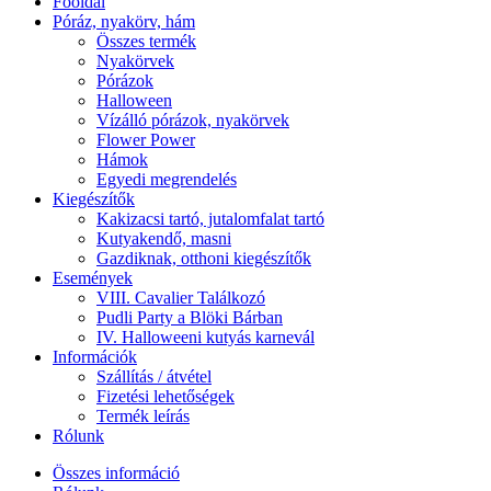
Főoldal
Póráz, nyakörv, hám
Összes termék
Nyakörvek
Pórázok
Halloween
Vízálló pórázok, nyakörvek
Flower Power
Hámok
Egyedi megrendelés
Kiegészítők
Kakizacsi tartó, jutalomfalat tartó
Kutyakendő, masni
Gazdiknak, otthoni kiegészítők
Események
VIII. Cavalier Találkozó
Pudli Party a Blöki Bárban
IV. Halloweeni kutyás karnevál
Információk
Szállítás / átvétel
Fizetési lehetőségek
Termék leírás
Rólunk
Összes információ