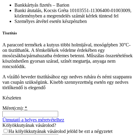
Bankkártyás fizetés – Barion
Banki átutalás, Kocsis Gréta 10103551-11306400-01003009,
közleményben a megrendelés számát kérlek tüntesd fel
Személyes átvétel esetén készpénzben
Tisztítás
A paracord termékek a kutyus többi holmijával, mosógépben 30°C-
on tisztíthatók. A fémkellékek védelme érdekében egy
mosózsákba/párnahuzatba érdemes betenni. Műszálas összetételének
köszönhetően gyorsan szárad, színét megtartja, anyaga nem
roncsolódik.
A vízálló heveder tisztításához egy nedves ruhára és némi szappanra
van csupán szükségünk. Kisebb szennyezettség esetén egy nedves
törlőkendő is elegendő
Készleten
Méret(cm):
*
Útmutató a helyes méretvételhez
Kölyökkutyának vásárolod?
Ha kölyökkutyának vásárolod jelöld be ezt a négyzetet