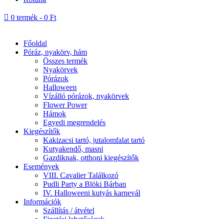

0 termék
-
0
Ft
Főoldal
Póráz, nyakörv, hám
Összes termék
Nyakörvek
Pórázok
Halloween
Vízálló pórázok, nyakörvek
Flower Power
Hámok
Egyedi megrendelés
Kiegészítők
Kakizacsi tartó, jutalomfalat tartó
Kutyakendő, masni
Gazdiknak, otthoni kiegészítők
Események
VIII. Cavalier Találkozó
Pudli Party a Blöki Bárban
IV. Halloweeni kutyás karnevál
Információk
Szállítás / átvétel