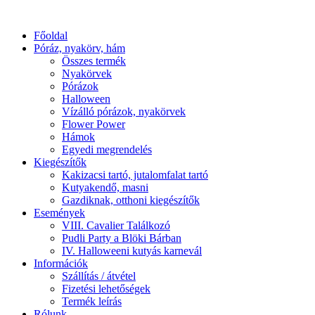
Főoldal
Póráz, nyakörv, hám
Összes termék
Nyakörvek
Pórázok
Halloween
Vízálló pórázok, nyakörvek
Flower Power
Hámok
Egyedi megrendelés
Kiegészítők
Kakizacsi tartó, jutalomfalat tartó
Kutyakendő, masni
Gazdiknak, otthoni kiegészítők
Események
VIII. Cavalier Találkozó
Pudli Party a Blöki Bárban
IV. Halloweeni kutyás karnevál
Információk
Szállítás / átvétel
Fizetési lehetőségek
Termék leírás
Rólunk