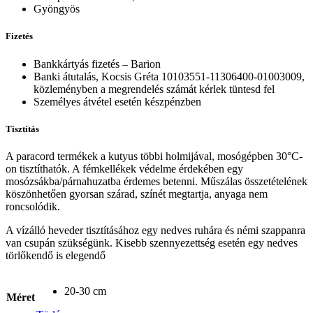
Gyöngyös
Fizetés
Bankkártyás fizetés – Barion
Banki átutalás, Kocsis Gréta 10103551-11306400-01003009,
közleményben a megrendelés számát kérlek tüntesd fel
Személyes átvétel esetén készpénzben
Tisztítás
A paracord termékek a kutyus többi holmijával, mosógépben 30°C-
on tisztíthatók. A fémkellékek védelme érdekében egy
mosózsákba/párnahuzatba érdemes betenni. Műszálas összetételének
köszönhetően gyorsan szárad, színét megtartja, anyaga nem
roncsolódik.
A vízálló heveder tisztításához egy nedves ruhára és némi szappanra
van csupán szükségünk. Kisebb szennyezettség esetén egy nedves
törlőkendő is elegendő
20-30 cm
Méret