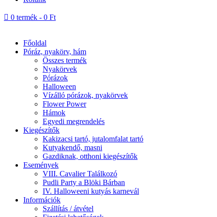

0 termék
-
0
Ft
Főoldal
Póráz, nyakörv, hám
Összes termék
Nyakörvek
Pórázok
Halloween
Vízálló pórázok, nyakörvek
Flower Power
Hámok
Egyedi megrendelés
Kiegészítők
Kakizacsi tartó, jutalomfalat tartó
Kutyakendő, masni
Gazdiknak, otthoni kiegészítők
Események
VIII. Cavalier Találkozó
Pudli Party a Blöki Bárban
IV. Halloweeni kutyás karnevál
Információk
Szállítás / átvétel