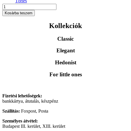
Törlés
Bordó-
Rosegold
Kosárba teszem
mini
paracord
Kollekciók
nyakörv
mennyiség
Classic
Elegant
Hedonist
For little ones
Fizetési lehetőségek:
bankkártya, átutalás, készpénz
Szállítás:
Foxpost, Posta
Személyes átvétel:
Budapest III. kerület, XIII. kerület