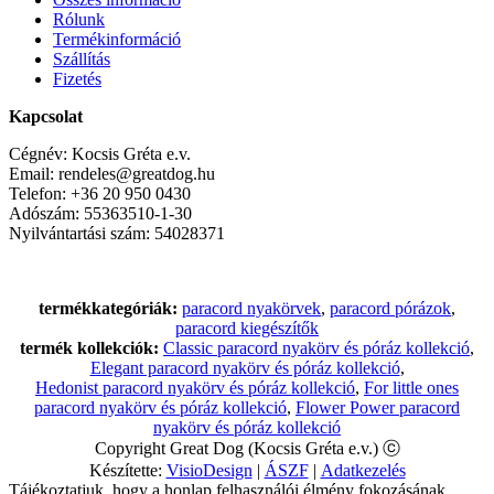
Rólunk
Termékinformáció
Szállítás
Fizetés
Kapcsolat
Cégnév: Kocsis Gréta e.v.
Email: rendeles@greatdog.hu
Telefon: +36 20 950 0430
Adószám: 55363510-1-30
Nyilvántartási szám: 54028371
termékkategóriák:
paracord nyakörvek
,
paracord pórázok
,
paracord kiegészítők
termék kollekciók:
Classic paracord nyakörv és póráz kollekció
,
Elegant paracord nyakörv és póráz kollekció
,
Hedonist paracord nyakörv és póráz kollekció
,
For little ones
paracord nyakörv és póráz kollekció
,
Flower Power paracord
nyakörv és póráz kollekció
Copyright Great Dog (Kocsis Gréta e.v.) ⓒ
Készítette:
VisioDesign
|
ÁSZF
|
Adatkezelés
Tájékoztatjuk, hogy a honlap felhasználói élmény fokozásának