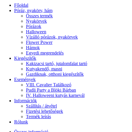
Főoldal
Póráz, nyakörv, hám
Összes termék
Nyakörvek
Pórázok
Halloween
Vízálló pórázok, nyakörvek
Flower Power
Hámok
Egyedi megrendelés
Kiegészítők
Kakizacsi tartó, jutalomfalat tartó
Kutyakendő, masni
Gazdiknak, otthoni kiegészítők
Események
VIII. Cavalier Találkozó
Pudli Party a Blöki Bárban
IV. Halloweeni kutyás karnevál
Információk
Szállítás / átvétel
Fizetési lehetőségek
Termék leírás
Rólunk
Összes információ