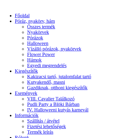
Főoldal
Póráz, nyakörv, hám
Összes termék
Nyakörvek
Pórázok
Halloween
Vízálló pórázok, nyakörvek
Flower Power
Hámok
Egyedi megrendelés
Kiegészítők
Kakizacsi tartó, jutalomfalat tartó
Kutyakendő, masni
Gazdiknak, otthoni kiegészítők
Események
VIII. Cavalier Találkozó
Pudli Party a Blöki Bárban
IV. Halloweeni kutyás karnevál
Információk
Szállítás / átvétel
Fizetési lehetőségek
Termék leírás
Rólunk