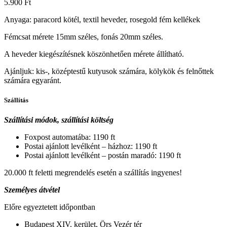
5.900
Ft
Anyaga: paracord kötél, textil heveder, rosegold fém kellékek
Fémcsat mérete 15mm széles, fonás 20mm széles.
A heveder kiegészítésnek köszönhetően mérete állítható.
Ajánljuk: kis-, középtestű kutyusok számára, kölykök és felnőttek
számára egyaránt.
Szállítás
Szállítási módok, szállítási költség
Foxpost automatába: 1190 ft
Postai ajánlott levélként – házhoz: 1190 ft
Postai ajánlott levélként – postán maradó: 1190 ft
20.000 ft feletti megrendelés esetén a szállítás ingyenes!
Személyes átvétel
Előre egyeztetett időpontban
Budapest XIV. kerület, Örs Vezér tér