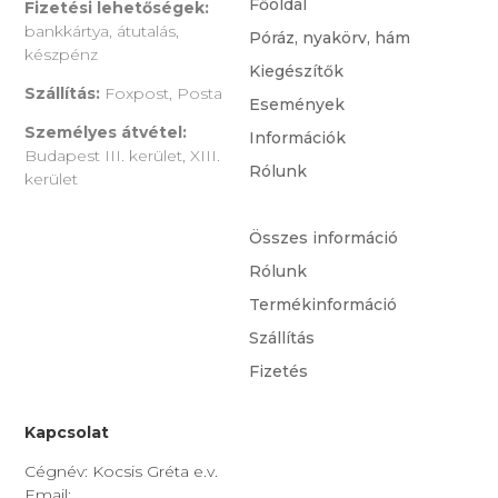
Főoldal
Fizetési lehetőségek:
bankkártya, átutalás,
Póráz, nyakörv, hám
készpénz
Kiegészítők
Szállítás:
Foxpost, Posta
Események
Személyes átvétel:
Információk
Budapest III. kerület, XIII.
Rólunk
kerület
Összes információ
Rólunk
Termékinformáció
Szállítás
Fizetés
Kapcsolat
Cégnév: Kocsis Gréta e.v.
Email: