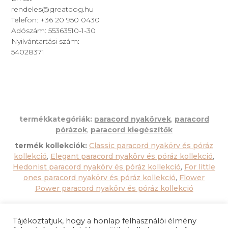
rendeles@greatdog.hu
Telefon: +36 20 950 0430
Adószám: 55363510-1-30
Nyilvántartási szám:
54028371
termékkategóriák:
paracord nyakörvek
,
paracord
pórázok
,
paracord kiegészítők
termék kollekciók:
Classic paracord nyakörv és póráz
kollekció
,
Elegant paracord nyakörv és póráz kollekció
,
Hedonist paracord nyakörv és póráz kollekció
,
For little
ones paracord nyakörv és póráz kollekció
,
Flower
Power paracord nyakörv és póráz kollekció
Tájékoztatjuk, hogy a honlap felhasználói élmény