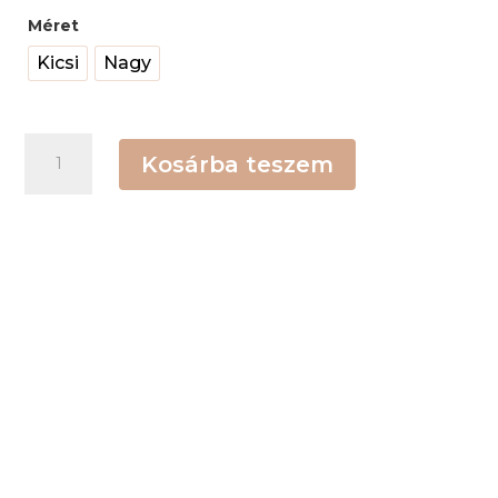
Méret
Kicsi
Nagy
Tyúklábmintás
Kosárba teszem
masni
mennyiség