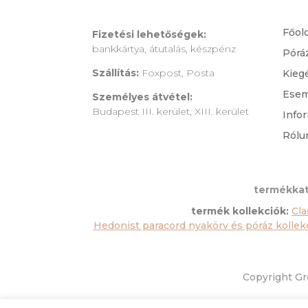
Főol
Fizetési lehetőségek:
bankkártya, átutalás, készpénz
Pórá
Szállítás:
Foxpost, Posta
Kieg
Ese
Személyes átvétel:
Budapest III. kerület, XIII. kerület
Info
Rólu
termékkat
termék kollekciók:
Cla
Hedonist paracord nyakörv és póráz kollek
Copyright Gre