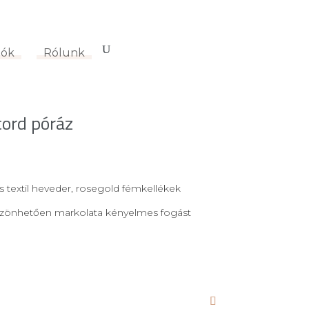
ciók
0 termék
-
0
Ft
iók
Rólunk
cord póráz
s textil heveder, rosegold fémkellékek
szönhetően markolata kényelmes fogást