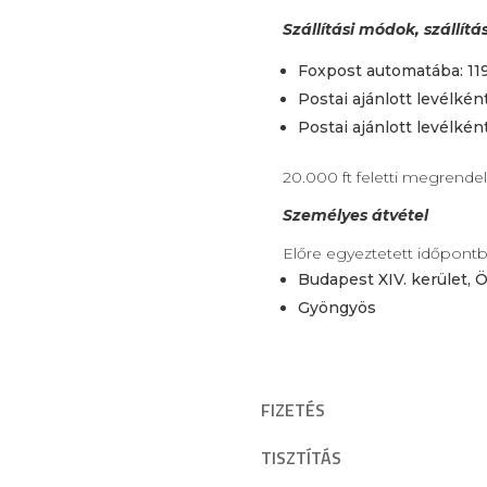
Szállítási módok, szállítá
Foxpost automatába: 119
Postai ajánlott levélként
Postai ajánlott levélkén
20.000 ft feletti megrendel
Személyes átvétel
Előre egyeztetett időpont
Budapest XIV. kerület, Ö
Gyöngyös
FIZETÉS
TISZTÍTÁS