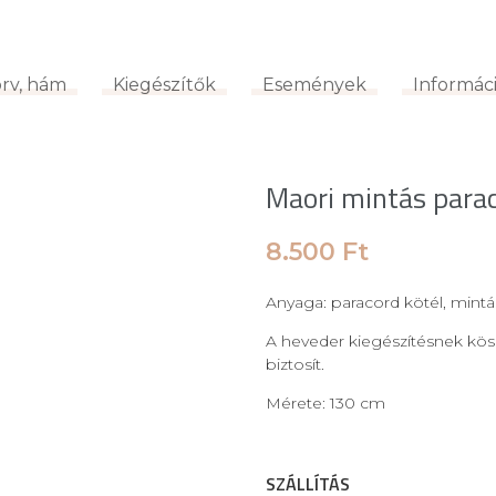
körv, hám
Kiegészítők
Események
Informá
örv, hám
Kiegészítők
Események
Informác
Rólunk
Maori mintás para
8.500
Ft
Anyaga: paracord kötél, mintá
A heveder kiegészítésnek kö
biztosít.
Mérete: 130 cm
SZÁLLÍTÁS