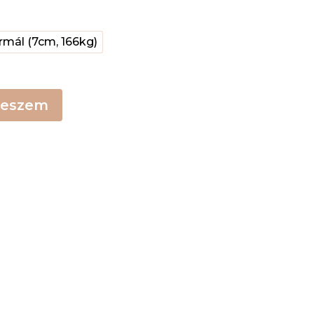
rmál (7cm, 166kg)
teszem