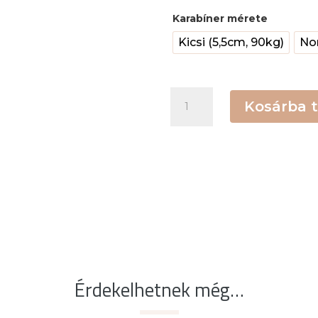
Karabíner mérete
Kicsi (5,5cm, 90kg)
No
Maori
Kosárba 
mintás
paracord
póráz
mennyiség
Érdekelhetnek még…