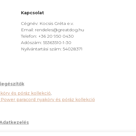
Kapcsolat
Cégnév: Kocsis Gréta e.v.
Email: rendeles@greatdog.hu
Telefon: +36 20 950 0430
Adószám: 55363510-1-30
Nyilvántartási szám: 54028371
iegészítők
körv és póráz kollekció
,
 Power paracord nyakörv és póráz kollekció
Adatkezelés