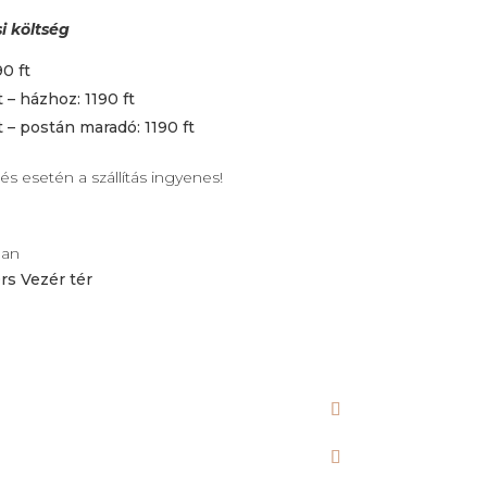
si költség
0 ft
 – házhoz: 1190 ft
t – postán maradó: 1190 ft
és esetén a szállítás ingyenes!
ban
rs Vezér tér