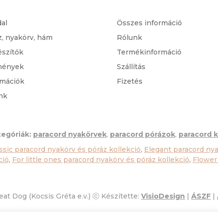
dal
Összes információ
z, nyakörv, hám
Rólunk
észítők
Termékinformáció
mények
Szállítás
rmációk
Fizetés
nk
egóriák:
paracord nyakörvek
,
paracord pórázok
,
paracord k
ssic paracord nyakörv és póráz kollekció
,
Elegant paracord nya
ció
,
For little ones paracord nyakörv és póráz kollekció
,
Flower
at Dog (Kocsis Gréta e.v.) ⓒ Készítette:
VisioDesign
|
ÁSZF
|