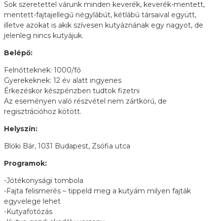
Sok szeretettel várunk minden keverék, keverék-mentett,
mentett-fajtajellegű négylábút, kétlábú társaival együtt,
illetve azokat is akik szívesen kutyáznának egy nagyot, de
jelenleg nincs kutyájuk.
Belépő:
Felnőtteknek: 1000/fő
Gyerekeknek: 12 év alatt ingyenes
Érkezéskor készpénzben tudtok fizetni
Az eseményen való részvétel nem zártkörű, de
regisztrációhoz kötött.
Helyszín:
Blöki Bár, 1031 Budapest, Zsófia utca
Programok:
-Jótékonysági tombola
-Fajta felismerés – tippeld meg a kutyám milyen fajták
egyvelege lehet
-Kutyafotózás