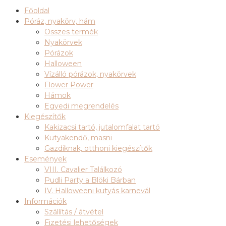
Főoldal
Póráz, nyakörv, hám
Összes termék
Nyakörvek
Pórázok
Halloween
Vízálló pórázok, nyakörvek
Flower Power
Hámok
Egyedi megrendelés
Kiegészítők
Kakizacsi tartó, jutalomfalat tartó
Kutyakendő, masni
Gazdiknak, otthoni kiegészítők
Események
VIII. Cavalier Találkozó
Pudli Party a Blöki Bárban
IV. Halloweeni kutyás karnevál
Információk
Szállítás / átvétel
Fizetési lehetőségek