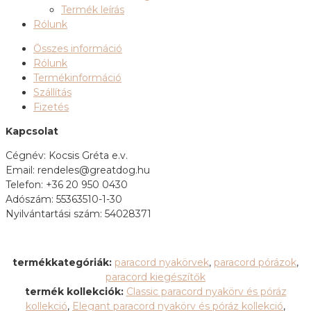
Termék leírás
Rólunk
Összes információ
Rólunk
Termékinformáció
Szállítás
Fizetés
Kapcsolat
Cégnév: Kocsis Gréta e.v.
Email: rendeles@greatdog.hu
Telefon: +36 20 950 0430
Adószám: 55363510-1-30
Nyilvántartási szám: 54028371
termékkategóriák:
paracord nyakörvek
,
paracord pórázok
,
paracord kiegészítők
termék kollekciók:
Classic paracord nyakörv és póráz
kollekció
,
Elegant paracord nyakörv és póráz kollekció
,