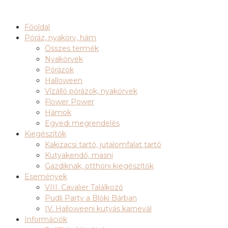
Főoldal
Póráz, nyakörv, hám
Összes termék
Nyakörvek
Pórázok
Halloween
Vízálló pórázok, nyakörvek
Flower Power
Hámok
Egyedi megrendelés
Kiegészítők
Kakizacsi tartó, jutalomfalat tartó
Kutyakendő, masni
Gazdiknak, otthoni kiegészítők
Események
VIII. Cavalier Találkozó
Pudli Party a Blöki Bárban
IV. Halloweeni kutyás karnevál
Információk