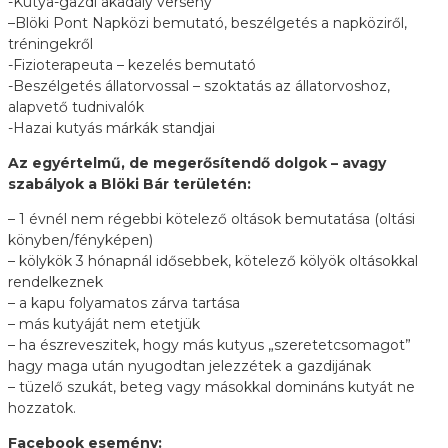
-Kutya-gazdi akadály verseny
–
Blöki Pont Napközi bemutató, beszélgetés a napköziről,
tréningekről
-Fizioterapeuta – kezelés bemutató
-Beszélgetés állatorvossal – szoktatás az állatorvoshoz,
alapvető tudnivalók
-Hazai kutyás márkák standjai
Az egyértelmű, de megerősítendő dolgok – avagy
szabályok a Blöki Bár területén:
– 1 évnél nem régebbi kötelező oltások bemutatása (oltási
könyben/fényképen)
– kölykök 3 hónapnál idősebbek, kötelező kölyök oltásokkal
rendelkeznek
– a kapu folyamatos zárva tartása
– más kutyáját nem etetjük
– ha észreveszitek, hogy más kutyus „szeretetcsomagot”
hagy maga után nyugodtan jelezzétek a gazdijának
– tüzelő szukát, beteg vagy másokkal domináns kutyát ne
hozzatok.
Facebook esemény: