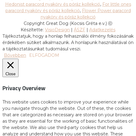
Hedonist paracord nyakörv és póráz kollekció
,
For little ones
paracord nyakörv és póráz kollekció
,
Flower Power paracord
nyakörv és póráz kollekció
Copyright Great Dog (Kocsis Gréta e.v.) ⓒ
Készítette:
VisioDesign
|
ÁSZF
|
Adatkezelés
Tájékoztatjuk, hogy a honlap felhasználói élmény fokozásának
érdekében sütiket alkalmazunk. A honlapunk használatával ön
a tájékoztatásunkat tudomásul veszi.
Bővebben
ELFOGADOM
Close
Privacy Overview
This website uses cookies to improve your experience while
you navigate through the website. Out of these, the cookies
that are categorized as necessary are stored on your browser
as they are essential for the working of basic functionalities of
the website. We also use third-party cookies that help us
analyze and understand how you use this website. These