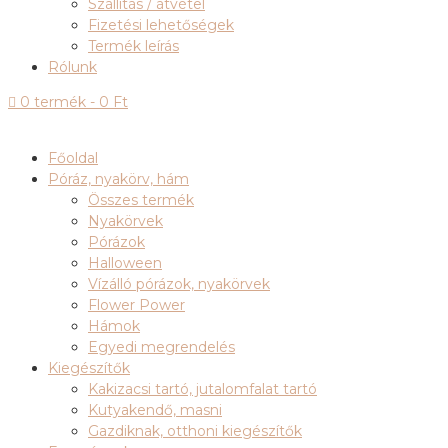
Szállítás / átvétel
Fizetési lehetőségek
Termék leírás
Rólunk

0 termék
-
0
Ft
Főoldal
Póráz, nyakörv, hám
Összes termék
Nyakörvek
Pórázok
Halloween
Vízálló pórázok, nyakörvek
Flower Power
Hámok
Egyedi megrendelés
Kiegészítők
Kakizacsi tartó, jutalomfalat tartó
Kutyakendő, masni
Gazdiknak, otthoni kiegészítők